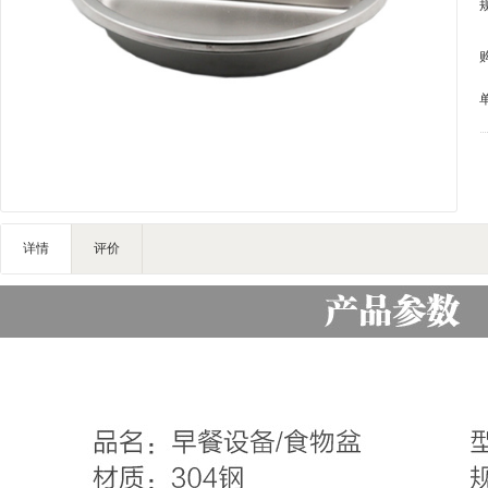
IT/智能化
家私家具
基础建材
装饰配饰
户外营地
灯饰照明
礼品团购
企业服务
详情
评价
大堂用品