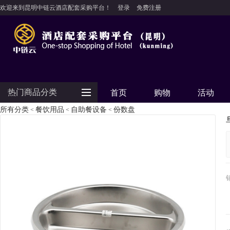
欢迎来到昆明中链云酒店配套采购平台！
登录
免费注册
热门商品分类
首页
购物
活动
所有分类
餐饮用品
自助餐设备
份数盘
<
<
<
防护用品
客房用品
餐饮用品
纺织布草
清洁设备
食品饮料
电器设备