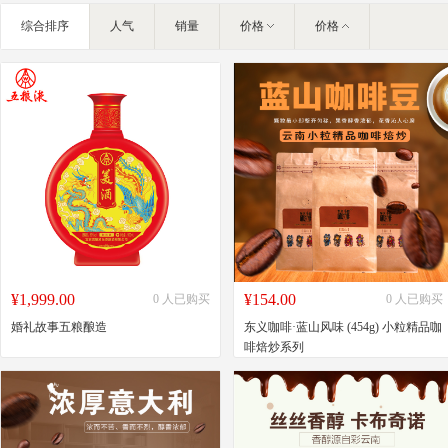
IT/智能化
综合排序
人气
销量
价格
价格
家私家具
基础建材
装饰配饰
户外营地
灯饰照明
礼品团购
企业服务
大堂用品
¥1,999.00
¥154.00
0 人已购买
0 人已购买
婚礼故事五粮酿造
东义咖啡·蓝山风味 (454g) 小粒精品咖
啡焙炒系列