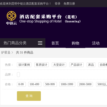
欢迎来到昆明中链云酒店配套采购平台！
登录
免费注册
热门商品分类
首页
购物
活动
炉霍县
共 31 件商品
防护用品
热搜：
设计案例
客房设计
大堂设计
产品设计
床品
自助
客房用品
品牌：
餐饮用品
纺织布草
价格：
0-99
100-499
500-999
1000-1999
2000-5000
5001以
清洁设备
食品饮料
电器设备