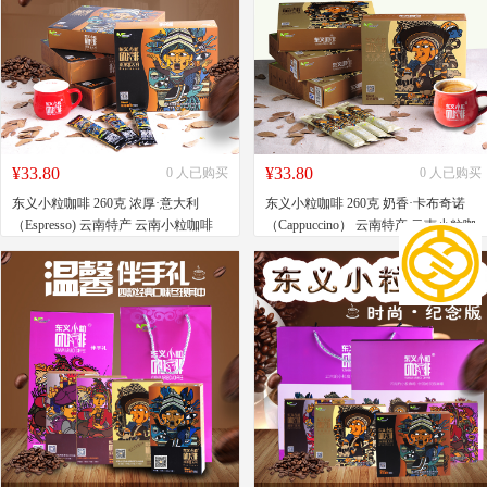
¥33.80
¥33.80
0 人已购买
0 人已购买
东义小粒咖啡 260克 浓厚·意大利
东义小粒咖啡 260克 奶香·卡布奇诺
（Espresso) 云南特产 云南小粒咖啡
（Cappuccino） 云南特产 云南小粒咖
速溶三合一
啡 速溶三合一