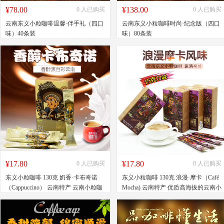
¥78.00
¥138.00
0 人已购买
0 人已购买
云南东义小粒咖啡温馨·伴手礼（四口
云南东义小粒咖啡时尚·纪念版（四口
味）40条装
味）80条装
¥17.80
¥17.80
0 人已购买
0 人已购买
东义小粒咖啡 130克 奶香·卡布奇诺
东义小粒咖啡 130克 浪漫·摩卡（Café
（Cappuccino） 云南特产 云南小粒咖
Mocha) 云南特产 优质高海拔的云南小
啡 速溶三合一
粒咖啡。速溶四合一