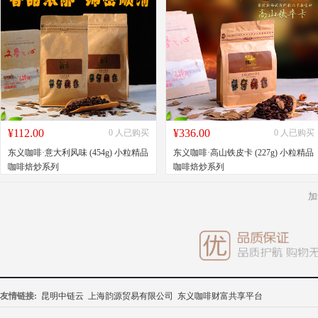
¥112.00
¥336.00
0 人已购买
0 人已购买
东义咖啡·意大利风味 (454g) 小粒精品
东义咖啡·高山铁皮卡 (227g) 小粒精品
咖啡焙炒系列
咖啡焙炒系列
加
友情链接:
昆明中链云
上海韵源贸易有限公司
东义咖啡财富共享平台