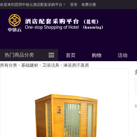
欢迎来到昆明中链云酒店配套采购平台！
登录
免费注册
热门商品分类
首页
购物
活动
所有分类
基础建材
卫浴洁具
淋浴房汗蒸房
<
<
<
防护用品
客房用品
餐饮用品
纺织布草
清洁设备
食品饮料
电器设备