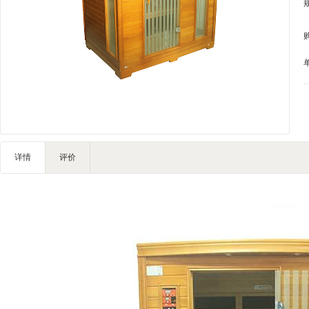
IT/智能化
家私家具
基础建材
装饰配饰
户外营地
灯饰照明
礼品团购
企业服务
详情
评价
大堂用品