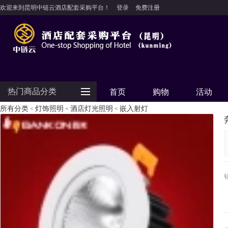
欢迎来到昆明中链云酒店配套采购平台！
登录
免费注册
热门商品分类
首页
购物
活动
所有分类
灯饰照明
酒店灯光照明
嵌入射灯
<
<
<
防护用品
客房用品
餐饮用品
纺织布草
清洁设备
食品饮料
电器设备