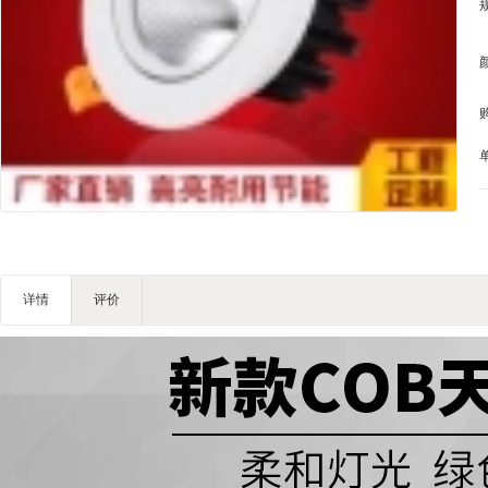
IT/智能化
家私家具
基础建材
装饰配饰
户外营地
灯饰照明
礼品团购
企业服务
大堂用品
详情
评价