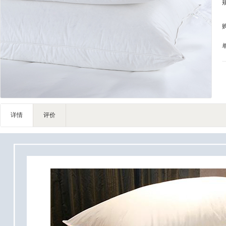
IT/智能化
家私家具
基础建材
装饰配饰
户外营地
灯饰照明
礼品团购
企业服务
详情
评价
大堂用品