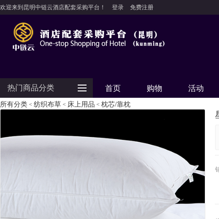
欢迎来到昆明中链云酒店配套采购平台！
登录
免费注册
热门商品分类
首页
购物
活动
所有分类
纺织布草
床上用品
枕芯/靠枕
<
<
<
防护用品
客房用品
餐饮用品
纺织布草
清洁设备
食品饮料
电器设备