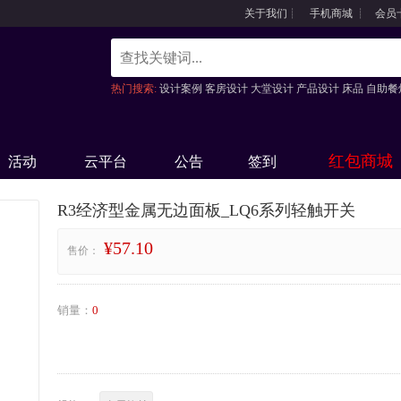
关于我们
┊
手机商城
┊
会员
热门搜索:
设计案例
客房设计
大堂设计
产品设计
床品
自助餐
风机
红包商城
活动
云平台
公告
签到
R3经济型金属无边面板_LQ6系列轻触开关
¥57.10
售价：
销量：
0