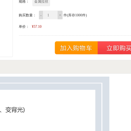
规格：
金属拉丝
购买数量：
-
+
件(库存1000件)
单价：
¥57.10