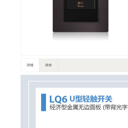
IT/智能化
家私家具
基础建材
装饰配饰
户外营地
灯饰照明
礼品团购
企业服务
详情
评价
大堂用品