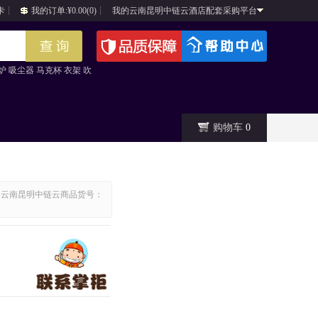
卡
┊
我的订单:¥0.00(0)
┊
我的云南昆明中链云酒店配套采购平台
炉
吸尘器
马克杯
衣架
吹
购物车
0
云南昆明中链云商品货号：