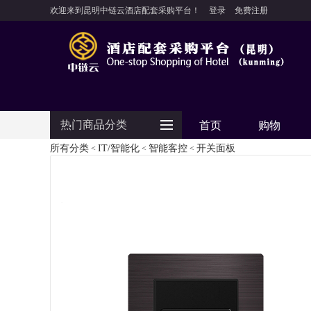
欢迎来到昆明中链云酒店配套采购平台！
登录
免费注册
热门商品分类
首页
购物
所有分类
IT/智能化
智能客控
开关面板
<
<
<
防护用品
客房用品
餐饮用品
纺织布草
清洁设备
食品饮料
电器设备