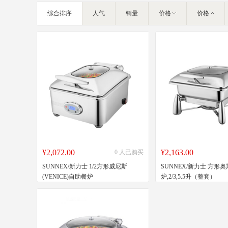
IT/智能化
综合排序
人气
销量
价格
价格
家私家具
基础建材
装饰配饰
户外营地
灯饰照明
礼品团购
企业服务
大堂用品
¥2,072.00
¥2,163.00
0 人已购买
SUNNEX/新力士 1/2方形威尼斯
SUNNEX/新力士 方形
(VENICE)自助餐炉
炉,2/3,5.5升（整套）