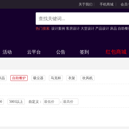
关于我们
┊
手机商城
┊
会员
热门搜索:
设计案例
客房设计
大堂设计
产品设计
床品
自助餐
风机
红包商城
活动
云平台
公告
签到
床品
自助餐炉
吸尘器
马克杯
衣架
吹风机
00
5001以上
自定义：
-