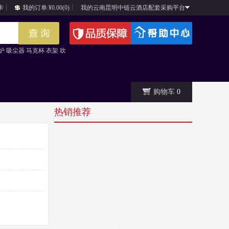
卡
┊
我的订单:¥0.00(0)
┊
我的云南昆明中链云酒店配套采购平台
炉
吸尘器
马克杯
衣架
吹
购物车
0
热销推荐