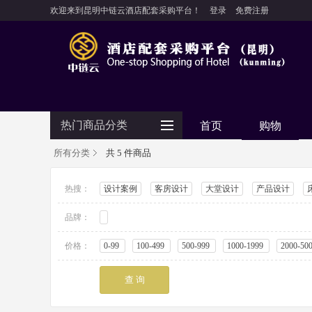
欢迎来到昆明中链云酒店配套采购平台！
登录
免费注册
热门商品分类
首页
购物
所有分类
共 5 件商品
防护用品
热搜：
设计案例
客房设计
大堂设计
产品设计
客房用品
品牌：
餐饮用品
纺织布草
价格：
0-99
100-499
500-999
1000-1999
2000-50
清洁设备
食品饮料
电器设备