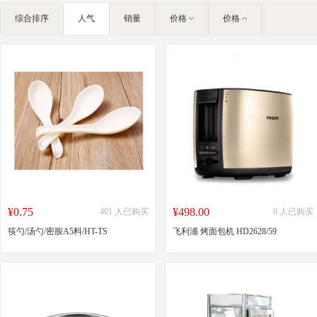
IT/智能化
综合排序
人气
销量
价格
价格
家私家具
基础建材
装饰配饰
户外营地
灯饰照明
礼品团购
企业服务
大堂用品
¥0.75
¥498.00
401 人已购买
0 人已购买
筷勺/汤勺/密胺A5料/HT-TS
飞利浦 烤面包机 HD2628/59