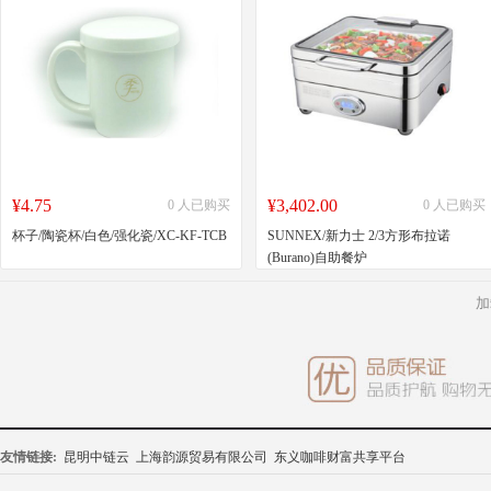
¥4.75
¥3,402.00
0 人已购买
0 人已购买
杯子/陶瓷杯/白色/强化瓷/XC-KF-TCB
SUNNEX/新力士 2/3方形布拉诺
(Burano)自助餐炉
加
友情链接:
昆明中链云
上海韵源贸易有限公司
东义咖啡财富共享平台