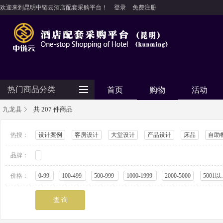
欢迎来到昆明中链云酒店配套采购平台！
登录
免费注册
热门商品分类
首页
购物
活动
九龙县
共 207 件商品
防护用品
热搜：
设计案例
客房设计
大堂设计
产品设计
床品
自助
客房用品
品牌：
餐饮用品
纺织布草
价格：
0-99
100-499
500-999
1000-1999
2000-5000
5001以
清洁设备
食品饮料
电器设备