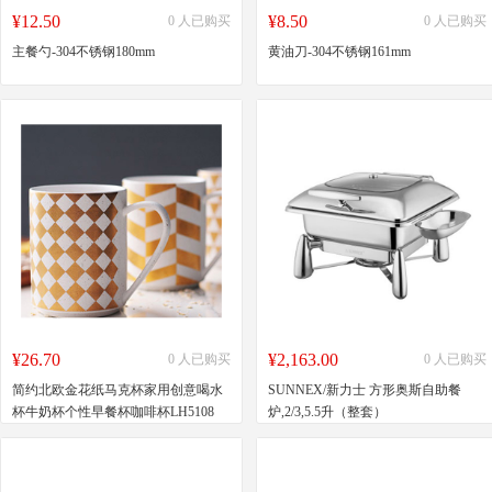
¥12.50
¥8.50
0 人已购买
0 人已购买
主餐勺-304不锈钢180mm
黄油刀-304不锈钢161mm
¥26.70
¥2,163.00
0 人已购买
0 人已购买
简约北欧金花纸马克杯家用创意喝水
SUNNEX/新力士 方形奥斯自助餐
杯牛奶杯个性早餐杯咖啡杯LH5108
炉,2/3,5.5升（整套）